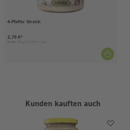
4-Pfeffer Streich
Aktueller Preis:
2,79 €*
Inhalt:
180 g
(15,50 €* / 1kg)
I
Kunden kauften auch
Produktgalerie überspringen