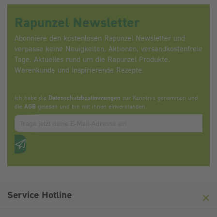
Rapunzel Newsletter
Abonniere den kostenlosen Rapunzel Newsletter und
verpasse keine Neuigkeiten, Aktionen, versandkostenfreie
Tage, Aktuelles rund um die Rapunzel Produkte,
Warenkunde und inspirierende Rezepte.
Ich habe die
Datenschutzbestimmungen
zur Kenntnis genommen und
die
AGB
gelesen und bin mit ihnen einverstanden.
Zum abbonieren des Newsletters, bitte E-Mail Adresse eintrag
Anti-Roboter-Verifizierung
Hier klicken
Friendly
Captcha ⇗
Service Hotline