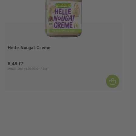
Helle Nougat-Creme
Aktueller Preis:
6,49 €*
Inhalt:
250 g
(25,96 €* / 1kg)
I