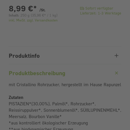
pro Stück
8,99 €
*
Sofort verfügbar
/St.
Lieferzeit: 1-3 Werktage
Inhalt:
250 g
(
35,96 €
* / 1 kg)
inkl. MwSt. zzgl. Versandkosten
Produktinfo
Produktbeschreibung
mit Cristallino Rohrzucker, hergestellt im Hause Rapunzel
Zutaten
PISTAZIEN*(30,00%), Palmöl*, Rohrzucker*,
Reissiruppulver*, Sonnenblumenöl*, SÜßLUPINENMEHL*,
Meersalz, Bourbon Vanille*
*aus kontrolliert ökologischer Erzeugung
**aus biodynamischer Erzeugung