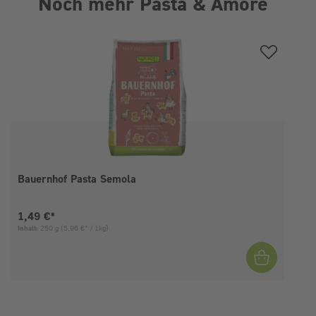
Noch mehr Pasta & Amore
Produktgalerie überspringen
Bauernhof Pasta Semola
Aktueller Preis:
1,49 €*
Inhalt:
250 g
(5,96 €* / 1kg)
I