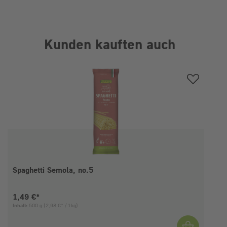
Kunden kauften auch
Produktgalerie überspringen
Spaghetti Semola, no.5
Aktueller Preis:
1,49 €*
Inhalt:
500 g
(2,98 €* / 1kg)
I