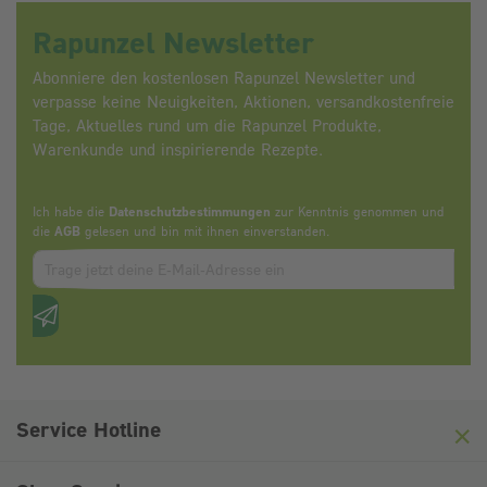
Rapunzel Newsletter
Abonniere den kostenlosen Rapunzel Newsletter und
verpasse keine Neuigkeiten, Aktionen, versandkostenfreie
Tage, Aktuelles rund um die Rapunzel Produkte,
Warenkunde und inspirierende Rezepte.
Ich habe die
Datenschutzbestimmungen
zur Kenntnis genommen und
die
AGB
gelesen und bin mit ihnen einverstanden.
Zum abbonieren des Newsletters, bitte E-Mail Adresse eintrag
Anti-Roboter-Verifizierung
Hier klicken
Friendly
Captcha ⇗
Service Hotline