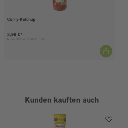
Curry-Ketchup
Aktueller Preis:
3,99 €*
Inhalt:
500 ml
(7,98 €* / 1l)
I
Kunden kauften auch
Produktgalerie überspringen