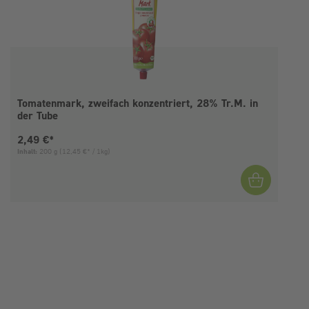
Tomatenmark, zweifach konzentriert, 28% Tr.M. in
der Tube
Aktueller Preis:
2,49 €*
Inhalt:
200 g
(12,45 €* / 1kg)
I