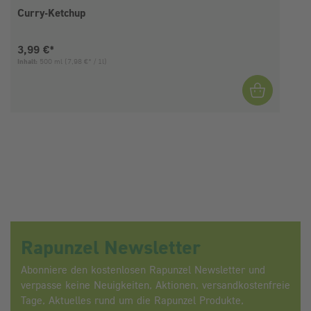
Curry-Ketchup
Aktueller Preis:
3,99 €*
Inhalt:
500 ml
(7,98 €* / 1l)
I
Rapunzel Newsletter
Abonniere den kostenlosen Rapunzel Newsletter und
verpasse keine Neuigkeiten, Aktionen, versandkostenfreie
Tage, Aktuelles rund um die Rapunzel Produkte,