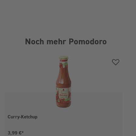
Noch mehr Pomodoro
Produktgalerie überspringen
Curry-Ketchup
Aktueller Preis:
3,99 €*