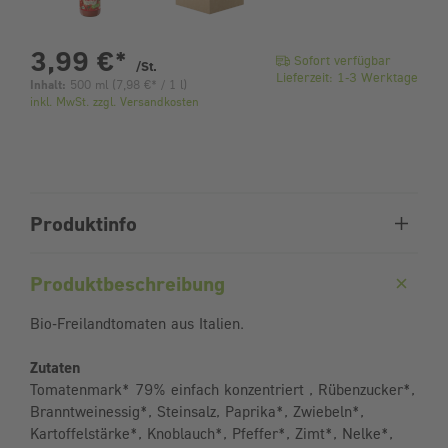
pro Stück
3,99 €
*
Sofort verfügbar
/St.
Lieferzeit: 1-3 Werktage
Inhalt:
500 ml
(
7,98 €
* / 1 l)
inkl. MwSt. zzgl. Versandkosten
Produktinfo
Produktbeschreibung
Bio-Freilandtomaten aus Italien.
Zutaten
Tomatenmark* 79% einfach konzentriert , Rübenzucker*,
Branntweinessig*, Steinsalz, Paprika*, Zwiebeln*,
Kartoffelstärke*, Knoblauch*, Pfeffer*, Zimt*, Nelke*,