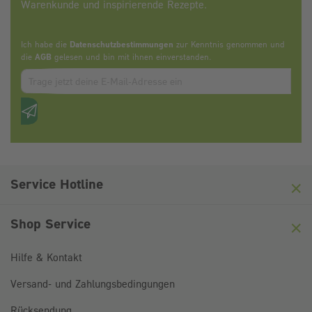
Warenkunde und inspirierende Rezepte.
Ich habe die
Datenschutzbestimmungen
zur Kenntnis genommen und
die
AGB
gelesen und bin mit ihnen einverstanden.
Zum abbonieren des Newsletters, bitte E-Mail Adresse eintrag
Anti-Roboter-Verifizierung
Hier klicken
Friendly
Captcha ⇗
Service Hotline
Shop Service
Hilfe & Kontakt
Versand- und Zahlungsbedingungen
Rücksendung