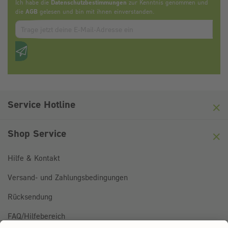
Ich habe die
Datenschutzbestimmungen
zur Kenntnis genommen und
die
AGB
gelesen und bin mit ihnen einverstanden.
Zum abbonieren des Newsletters, bitte E-Mail Adresse eintrag
Anti-Roboter-Verifizierung
Hier klicken
Friendly
Captcha ⇗
Service Hotline
Shop Service
Hilfe & Kontakt
Versand- und Zahlungsbedingungen
Rücksendung
FAQ/Hilfebereich