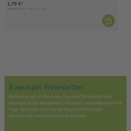
Aktueller Preis:
1,79 €*
Inhalt:
400 g
(7,46 €* / 1 kg)
I
Rapunzel Newsletter
Abonniere den kostenlosen Rapunzel Newsletter und
verpasse keine Neuigkeiten, Aktionen, versandkostenfreie
Tage, Aktuelles rund um die Rapunzel Produkte,
Warenkunde und inspirierende Rezepte.