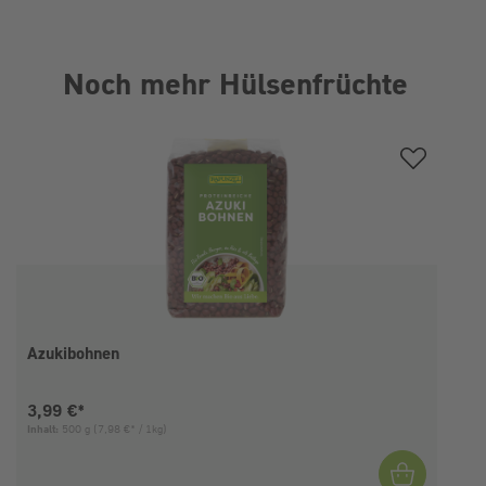
Noch mehr Hülsenfrüchte
Produktgalerie überspringen
Azukibohnen
Aktueller Preis:
3,99 €*
Inhalt:
500 g
(7,98 €* / 1kg)
I