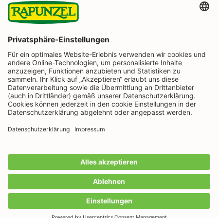
BESTELLUNG WIDERRUFEN
Folge uns auf
Rapunzel Naturkost auf Facebook
Rapunzel Naturkost auf Instagram
Rapunzel Naturkost auf YouTube
Rapunzel Naturkost auf Pinterest
Rapunzel Naturkost auf LinkedIn
Informationen
Zahlungsarten
Wir machen Bio aus Liebe seit 1974.
Alle Preise inkl. gesetzl. Mehrwertsteuer zzgl.
Versandkosten
und ggf. Nachnahmegebühren, wenn
nicht anders angegeben.
IN DEN WARENKORB
Anzahl
© 2026 RAPUNZEL Naturkost GmbH & Co. KG