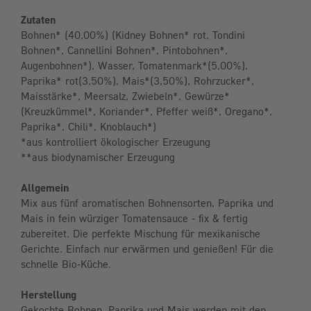
Zutaten
Bohnen* (40,00%) (Kidney Bohnen* rot, Tondini
Bohnen*, Cannellini Bohnen*, Pintobohnen*,
Augenbohnen*), Wasser, Tomatenmark*(5,00%),
Paprika* rot(3,50%), Mais*(3,50%), Rohrzucker*,
Maisstärke*, Meersalz, Zwiebeln*, Gewürze*
(Kreuzkümmel*, Koriander*, Pfeffer weiß*, Oregano*,
Paprika*, Chili*, Knoblauch*)
*aus kontrolliert ökologischer Erzeugung
**aus biodynamischer Erzeugung
Allgemein
Mix aus fünf aromatischen Bohnensorten, Paprika und
Mais in fein würziger Tomatensauce - fix & fertig
zubereitet. Die perfekte Mischung für mexikanische
Gerichte. Einfach nur erwärmen und genießen! Für die
schnelle Bio-Küche.
Herstellung
Gekochte Bohnen, Paprika und Mais werden mit den