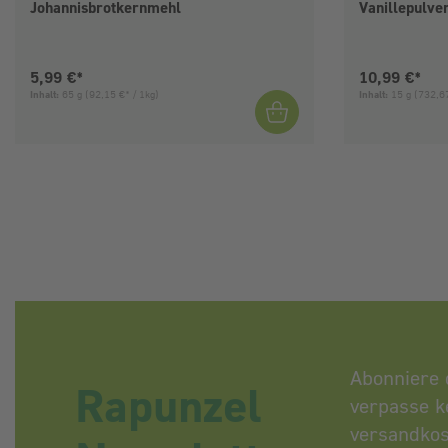
Johannisbrotkernmehl
Vanillepulve
Aktueller Preis:
Aktueller Pre
5,99 €*
10,99 €*
Inhalt:
65 g
(92,15 €* / 1kg)
Inhalt:
15 g
(732,67
Abonniere 
Rapunzel
verpasse k
versandkos