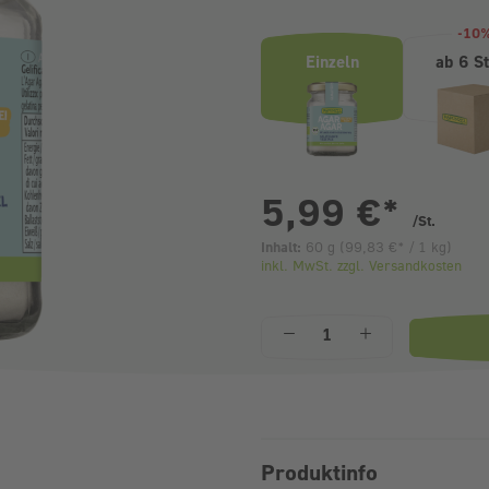
-10
Einzeln
ab 6 S
pr
5,99 €
*
/St.
Inhalt:
60 g
(
99,83 €
* / 1 kg)
inkl. MwSt. zzgl. Versandkosten
Anzahl
Produktinfo