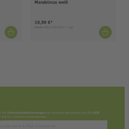
Mandelmus weiß
Aktueller Preis:
19,99 €*
Inhalt:
500 g
(39,98 €* / 1kg)
e die
Datenschutzbestimmungen
zur Kenntnis genommen und die
AGB
 und bin mit ihnen einverstanden.
bbonieren des Newsletters, bitte E-Mail Adresse eintragen.