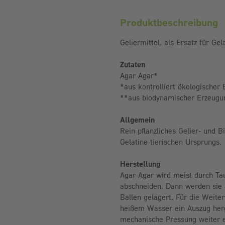
Produktbeschreibung
Geliermittel, als Ersatz für Gela
Zutaten
Agar Agar*
*aus kontrolliert ökologischer
**aus biodynamischer Erzeugu
Allgemein
Rein pflanzliches Gelier- und B
Gelatine tierischen Ursprungs. 
Herstellung
Agar Agar wird meist durch Ta
abschneiden. Dann werden sie 
Ballen gelagert. Für die Weite
heißem Wasser ein Auszug herge
mechanische Pressung weiter e