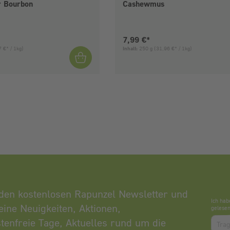
r Bourbon
Cashewmus
is:
Aktueller Preis:
7,99 €*
 €* / 1kg)
Inhalt:
250 g
(31,96 €* / 1kg)
den kostenlosen Rapunzel Newsletter und
Ich hab
eine Neuigkeiten, Aktionen,
gelesen
Zum a
tenfreie Tage, Aktuelles rund um die