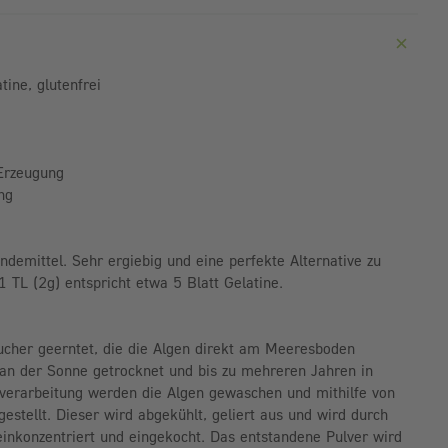
tine, glutenfrei
 Erzeugung
ng
indemittel. Sehr ergiebig und eine perfekte Alternative zu
1 TL (2g) entspricht etwa 5 Blatt Gelatine.
ucher geerntet, die die Algen direkt am Meeresboden
an der Sonne getrocknet und bis zu mehreren Jahren in
rverarbeitung werden die Algen gewaschen und mithilfe von
stellt. Dieser wird abgekühlt, geliert aus und wird durch
inkonzentriert und eingekocht. Das entstandene Pulver wird