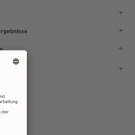
rgebnisse
en