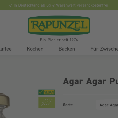
In Deutschland ab 65 € Warenwert versandkostenfrei
affee
Kochen
Backen
Für Zwisch
Agar Agar P
Sorte
Produktvarianten (Bundle-Ausw