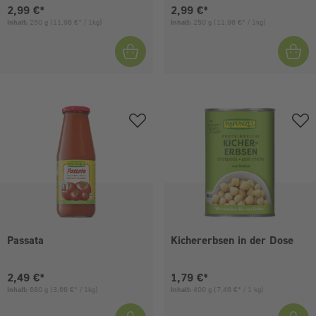
Aktueller Preis:
Aktueller Preis:
2,99 €*
2,99 €*
Inhalt:
250 g
(11,96 €* / 1kg)
Inhalt:
250 g
(11,96 €* / 1kg)
Passata
Kichererbsen in der Dose
Aktueller Preis:
Aktueller Preis:
2,49 €*
1,79 €*
Inhalt:
680 g
(3,66 €* / 1kg)
Inhalt:
400 g
(7,46 €* / 1 kg)