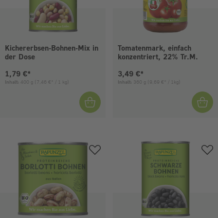
Kichererbsen-Bohnen-Mix in
Tomatenmark, einfach
der Dose
konzentriert, 22% Tr.M.
Aktueller Preis:
Aktueller Preis:
1,79 €*
3,49 €*
Inhalt:
400 g
(7,46 €* / 1 kg)
Inhalt:
360 g
(9,69 €* / 1kg)