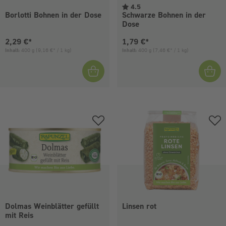
4.5
Borlotti Bohnen in der Dose
Schwarze Bohnen in der
Dose
Aktueller Preis:
Aktueller Preis:
2,29 €*
1,79 €*
Inhalt:
400 g
(9,16 €* / 1 kg)
Inhalt:
400 g
(7,46 €* / 1 kg)
Dolmas Weinblätter gefüllt
Linsen rot
mit Reis