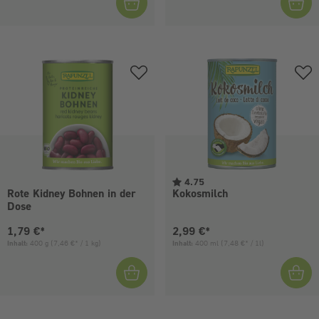
4.75
Rote Kidney Bohnen in der
Kokosmilch
Dose
Aktueller Preis:
Aktueller Preis:
1,79 €*
2,99 €*
Inhalt:
400 g
(7,46 €* / 1 kg)
Inhalt:
400 ml
(7,48 €* / 1l)