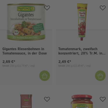
Gigantes Riesenbohnen in
Tomatenmark, zweifach
Tomatensauce, in der Dose
konzentriert, 28% Tr.M. in
der Tube
Aktueller Preis:
Aktueller Preis:
2,69 €*
2,49 €*
Inhalt:
230 g
(11,70 €* / 1kg)
Inhalt:
200 g
(12,45 €* / 1kg)