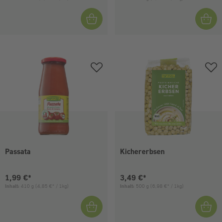
Passata
Kichererbsen
Aktueller Preis:
Aktueller Preis:
1,99 €*
3,49 €*
Inhalt:
410 g
(4,85 €* / 1kg)
Inhalt:
500 g
(6,98 €* / 1kg)