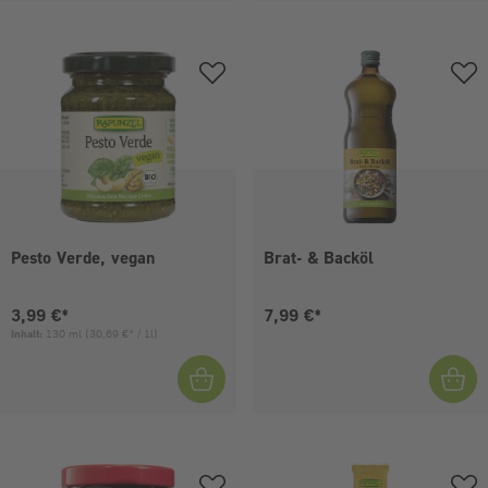
Pesto Verde, vegan
Brat- & Backöl
Aktueller Preis:
Aktueller Preis:
3,99 €*
7,99 €*
Inhalt:
130 ml
(30,69 €* / 1l)