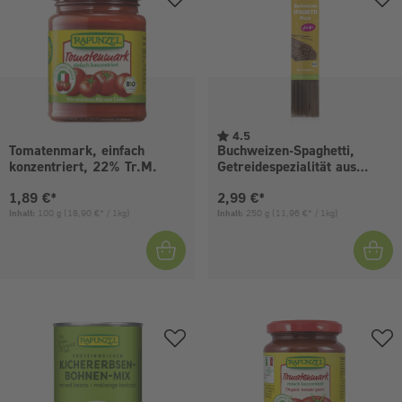
4.5
Tomatenmark, einfach
Buchweizen-Spaghetti,
konzentriert, 22% Tr.M.
Getreidespezialität aus
Vollkorn-Buchweizenmehl
Aktueller Preis:
Aktueller Preis:
1,89 €*
2,99 €*
Inhalt:
100 g
(18,90 €* / 1kg)
Inhalt:
250 g
(11,96 €* / 1kg)