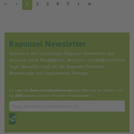
Seite
Seite
Seite
Seite
Seite
1
2
3
4
5
Rapunzel Newsletter
Abonniere den kostenlosen Rapunzel Newsletter und
verpasse keine Neuigkeiten, Aktionen, versandkostenfreie
Tage, Aktuelles rund um die Rapunzel Produkte,
Warenkunde und inspirierende Rezepte.
Ich habe die
Datenschutzbestimmungen
zur Kenntnis genommen und
die
AGB
gelesen und bin mit ihnen einverstanden.
Zum abbonieren des Newsletters, bitte E-Mail Adresse eintrag
Anti-Roboter-Verifizierung