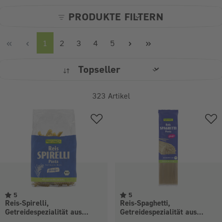
PRODUKTE FILTERN
Seite
Seite
Seite
Seite
Seite
1
2
3
4
5
323
Artikel
5
5
Reis-Spirelli,
Reis-Spaghetti,
Getreidespezialität aus
Getreidespezialität aus
Vollkorn-Reis
Vollkorn-Reis