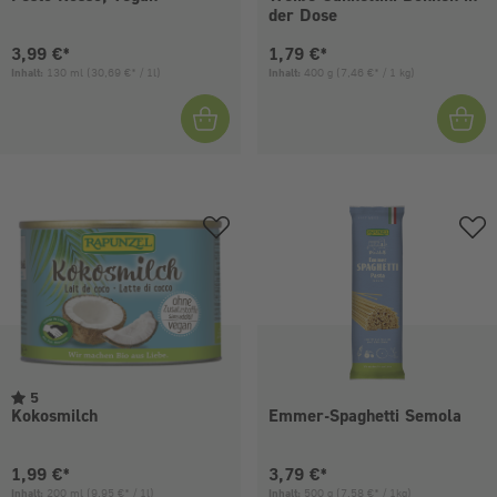
der Dose
Aktueller Preis:
Aktueller Preis:
3,99 €*
1,79 €*
Inhalt:
130 ml
(30,69 €* / 1l)
Inhalt:
400 g
(7,46 €* / 1 kg)
5
Kokosmilch
Emmer-Spaghetti Semola
Aktueller Preis:
Aktueller Preis:
1,99 €*
3,79 €*
Inhalt:
200 ml
(9,95 €* / 1l)
Inhalt:
500 g
(7,58 €* / 1kg)