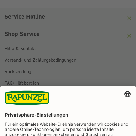
Hier klicken
Friendly
Captcha ⇗
Service Hotline
Shop Service
Hilfe & Kontakt
Versand- und Zahlungsbedingungen
Rücksendung
FAQ/Hilfebereich
BESTELLUNG WIDERRUFEN
Folge uns auf
Rapunzel Naturkost auf Facebook
Rapunzel Naturkost auf Instagram
Rapunzel Naturkost auf YouTube
Rapunzel Naturkost auf Pinterest
Rapunzel Naturkost auf LinkedIn