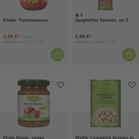
5
Kinder Tomatensauce
Spaghettini Semola, no.3
Aktueller Preis:
Vorheriger Preis:
Aktueller Preis:
2,99 €*
1,99 €*
3,49 €*
Inhalt:
340 ml
(8,79 €* / 1l)
Inhalt:
500 g
(3,98 €* / 1kg)
Pesto Rosso, vegan
Weiße Cannellini Bohnen in