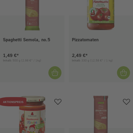
Spaghetti Semola, no.5
Pizzatomaten
Aktueller Preis:
Aktueller Preis:
1,49 €*
2,49 €*
Inhalt:
500 g
(2,98 €* / 1kg)
Inhalt:
330 g
(12,58 €* / 1 kg)
AKTIONSPREIS