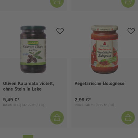
Oliven Kalamata violett,
Vegetarische Bolognese
ohne Stein in Lake
Aktueller Preis:
Aktueller Preis:
5,49 €*
2,99 €*
Inhalt:
315 g
(32,29 €* / 1 kg)
Inhalt:
340 ml
(8,79 €* / 1l)