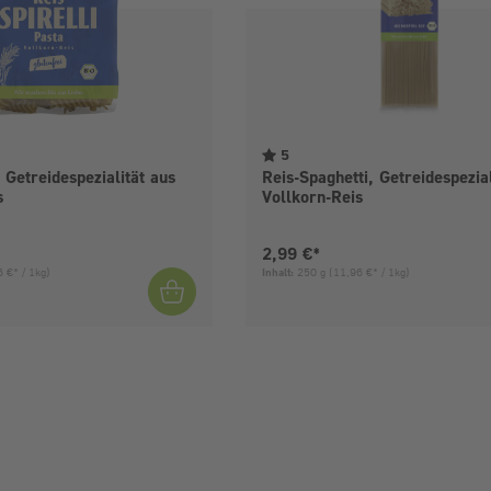
5
, Getreidespezialität aus
Reis-Spaghetti, Getreidespezial
s
Vollkorn-Reis
is:
Aktueller Preis:
2,99 €*
 €* / 1kg)
Inhalt:
250 g
(11,96 €* / 1kg)