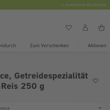
Kontrollierte Bio-Qualität
0
Du hast
0
Artikel auf
Du
endurch
Zum Verschenken
Aktionen
ce, Getreidespezialität
-Reis 250 g