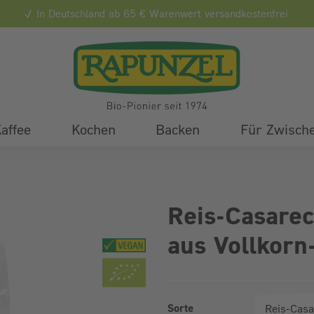
In Deutschland ab 65 € Warenwert versandkostenfrei
affee
Kochen
Backen
Für Zwisch
Reis-Casarec
aus Vollkorn
Sorte