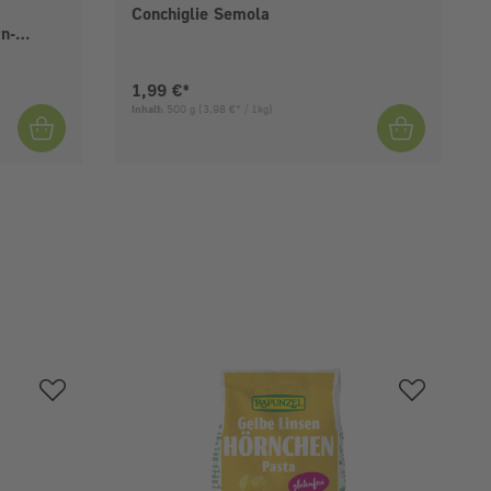
Conchiglie Semola
rn-
Aktueller Preis:
1,99 €*
Inhalt:
500 g
(3,98 €* / 1kg)