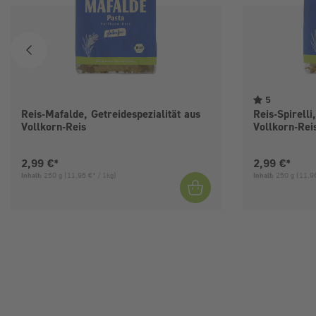
5
Reis-Mafalde, Getreidespezialität aus
Reis-Spirelli
Vollkorn-Reis
Vollkorn-Rei
Aktueller Preis:
Aktueller Pre
2,99 €*
2,99 €*
Inhalt:
250 g
(11,96 €* / 1kg)
Inhalt:
250 g
(11,96