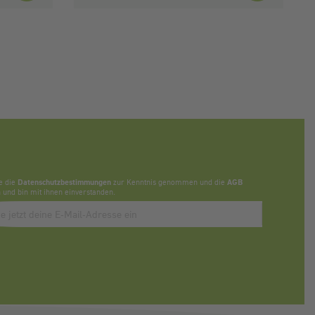
e die
Datenschutzbestimmungen
zur Kenntnis genommen und die
AGB
 und bin mit ihnen einverstanden.
bbonieren des Newsletters, bitte E-Mail Adresse eintragen.
Anti-Roboter-Verifizierung
Hier klicken
Friendly
Captcha ⇗