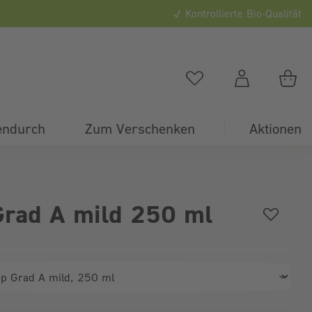
Kontrollierte Bio-Qualität
0
Du hast
0
Artikel auf
Du
endurch
Zum Verschenken
Aktionen
Grad A mild 250 ml
ahl)