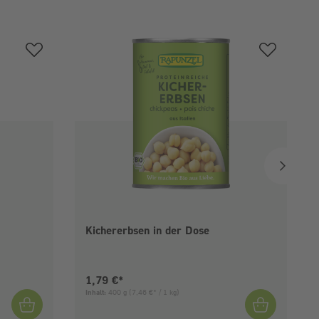
Kichererbsen in der Dose
Aktueller Preis:
1,79 €*
Inhalt:
400 g
(7,46 €* / 1 kg)