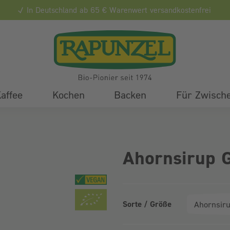
In Deutschland ab 65 € Warenwert versandkostenfrei
affee
Kochen
Backen
Für Zwisch
Ahornsirup 
Sorte / Größe
Produktvarianten (Bundle-Ausw