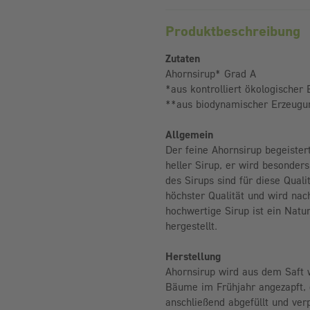
Produktbeschreibung
Zutaten
Ahornsirup* Grad A
*aus kontrolliert ökologischer
**aus biodynamischer Erzeugu
Allgemein
Der feine Ahornsirup begeister
heller Sirup, er wird besonder
des Sirups sind für diese Quali
höchster Qualität und wird nac
hochwertige Sirup ist ein Natu
hergestellt.
Herstellung
Ahornsirup wird aus dem Saft
Bäume im Frühjahr angezapft, d
anschließend abgefüllt und ver