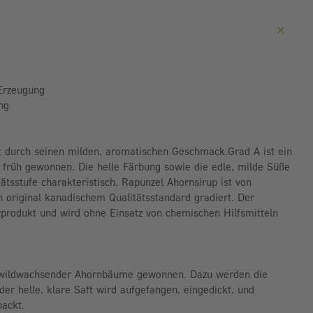
 Erzeugung
ng
t durch seinen milden, aromatischen Geschmack.Grad A ist ein
s früh gewonnen. Die helle Färbung sowie die edle, milde Süße
tätsstufe charakteristisch. Rapunzel Ahornsirup ist von
h original kanadischem Qualitätsstandard gradiert. Der
rprodukt und wird ohne Einsatz von chemischen Hilfsmitteln
 wildwachsender Ahornbäume gewonnen. Dazu werden die
er helle, klare Saft wird aufgefangen, eingedickt, und
packt.