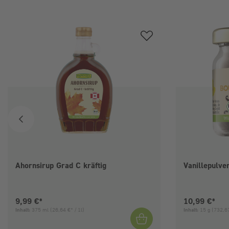
Produktgalerie überspringen
Ahornsirup Grad C kräftig
Vanillepulve
Aktueller Preis:
Aktueller Pre
9,99 €*
10,99 €*
Inhalt:
375 ml
(26,64 €* / 1l)
Inhalt:
15 g
(732,67