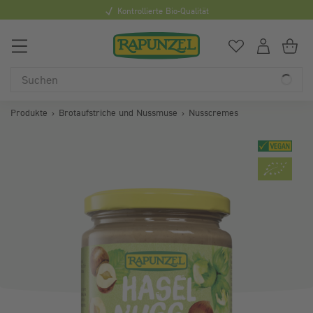
Kontrollierte Bio-Qualität
0
Du hast
0
Art
Du
Produkte
Brotaufstriche und Nussmuse
Nusscremes
Bildergalerie überspringen