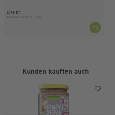
Aktueller Preis:
2,79 €*
Inhalt:
180 g
(15,50 €* / 1kg)
I
Kunden kauften auch
Produktgalerie überspringen