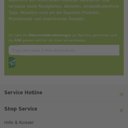
verpasse keine Neuigkeiten, Aktionen, versandkostenfreie
Tage, Aktuelles rund um die Rapunzel Produkte,
Warenkunde und inspirierende Rezepte.
Ich habe die
Datenschutzbestimmungen
zur Kenntnis genommen und
die
AGB
gelesen und bin mit ihnen einverstanden.
Zum abbonieren des Newsletters, bitte E-Mail Adresse eintrag
Anti-Roboter-Verifizierung
Hier klicken
Friendly
Captcha ⇗
Service Hotline
Shop Service
Hilfe & Kontakt