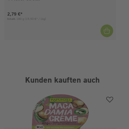
Aktueller Preis:
2,79 €*
Inhalt:
180 g
(15,50 €* / 1kg)
I
Kunden kauften auch
Produktgalerie überspringen