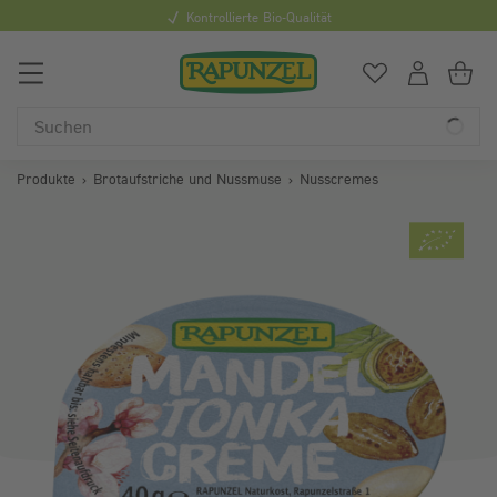
Kontrollierte Bio-Qualität
0
Du hast
0
Art
Du
Produkte
Brotaufstriche und Nussmuse
Nusscremes
Bildergalerie überspringen