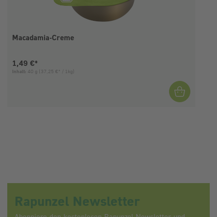
Macadamia-Creme
Aktueller Preis:
1,49 €*
Inhalt:
40 g
(37,25 €* / 1kg)
I
Rapunzel Newsletter
Abonniere den kostenlosen Rapunzel Newsletter und