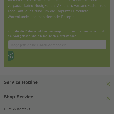
verpasse keine Neuigkeiten, Aktionen, versandkostenfreie
Tage, Aktuelles rund um die Rapunzel Produkte,
Warenkunde und inspirierende Rezepte.
Ich habe die
Datenschutzbestimmungen
zur Kenntnis genommen und
die
AGB
gelesen und bin mit ihnen einverstanden.
Zum abbonieren des Newsletters, bitte E-Mail Adresse eintrag
Anti-Roboter-Verifizierung
Hier klicken
Friendly
Captcha ⇗
Service Hotline
Shop Service
Hilfe & Kontakt