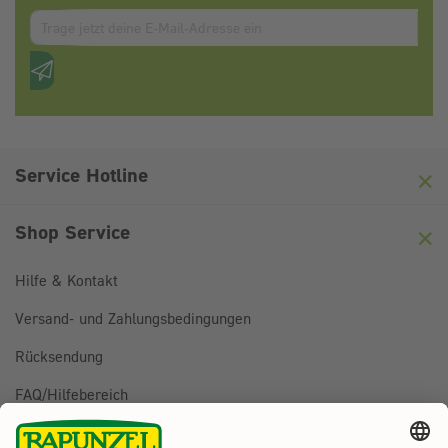
Zum abbonieren des Newsletters, bitte E-Mail Adresse eintrag
Anti-Roboter-Verifizierung
Hier klicken
Friendly
Captcha ⇗
Service Hotline
Shop Service
Hilfe & Kontakt
Versand- und Zahlungsbedingungen
Rücksendung
FAQ/Hilfebereich
BESTELLUNG WIDERRUFEN