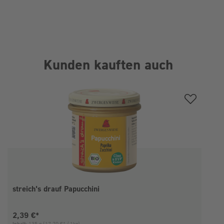
Kunden kauften auch
Produktgalerie überspringen
streich's drauf Papucchini
Aktueller Preis:
2,39 €*
Inhalt:
135 g
(17,70 €* / 1kg)
I