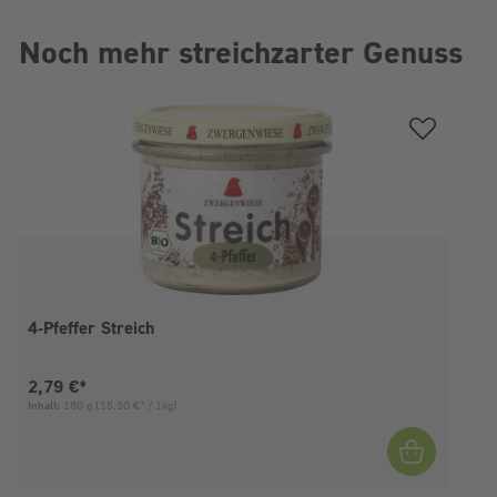
Noch mehr streichzarter Genuss
Produktgalerie überspringen
4-Pfeffer Streich
Aktueller Preis:
2,79 €*
Inhalt:
180 g
(15,50 €* / 1kg)
I