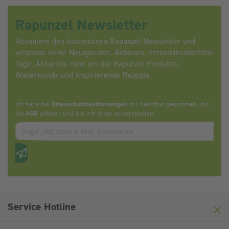
Rapunzel Newsletter
Abonniere den kostenlosen Rapunzel Newsletter und
verpasse keine Neuigkeiten, Aktionen, versandkostenfreie
Tage, Aktuelles rund um die Rapunzel Produkte,
Warenkunde und inspirierende Rezepte.
Ich habe die
Datenschutzbestimmungen
zur Kenntnis genommen und
die
AGB
gelesen und bin mit ihnen einverstanden.
Zum abbonieren des Newsletters, bitte E-Mail Adresse eintrag
Anti-Roboter-Verifizierung
Hier klicken
Friendly
Captcha ⇗
Service Hotline