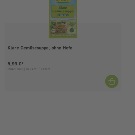
Klare Gemüsesuppe, ohne Hefe
Aktueller Preis:
5,99 €*
Inhalt:
500 g
(0,24 €* / 1 Liter)
I