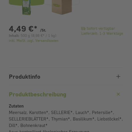
pro Stück
4,49 €
*
Sofort verfügbar
/St.
Lieferzeit: 1-3 Werktage
Inhalt:
500 g
(
8,98 €
* / 1 kg)
inkl. MwSt. zzgl. Versandkosten
Produktinfo
Produktbeschreibung
Zutaten
Meersalz, Karotten*, SELLERIE*, Lauch*, Petersilie*,
SELLERIEBLÄTTER*, Thymian*, Basilikum*, Liebstöckel*,
Dill*, Bohnenkraut*
*aus kontrolliert ökologischer Erzeugung