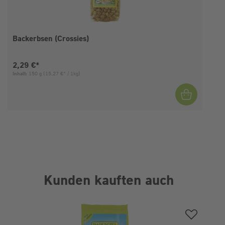
Backerbsen (Crossies)
Aktueller Preis:
2,29 €*
Inhalt:
150 g
(15,27 €* / 1kg)
I
Kunden kauften auch
Produktgalerie überspringen