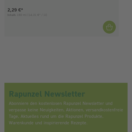
Aktueller Preis:
2,29 €*
Inhalt:
160 ml
(14,31 €* / 1l)
I
Rapunzel Newsletter
Abonniere den kostenlosen Rapunzel Newsletter und
verpasse keine Neuigkeiten, Aktionen, versandkostenfreie
Tage, Aktuelles rund um die Rapunzel Produkte,
Warenkunde und inspirierende Rezepte.