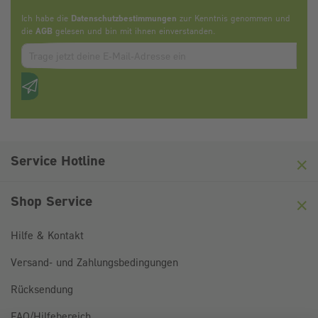
Ich habe die
Datenschutzbestimmungen
zur Kenntnis genommen und
die
AGB
gelesen und bin mit ihnen einverstanden.
Zum abbonieren des Newsletters, bitte E-Mail Adresse eintrag
Anti-Roboter-Verifizierung
Hier klicken
Friendly
Captcha ⇗
Service Hotline
Shop Service
Hilfe & Kontakt
Versand- und Zahlungsbedingungen
Rücksendung
FAQ/Hilfebereich