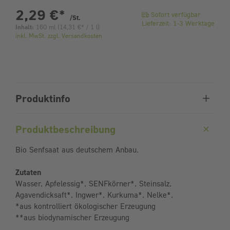
pro Stück
2,29 €
*
Sofort verfügbar
/St.
Lieferzeit: 1-3 Werktage
Inhalt:
160 ml
(
14,31 €
* / 1 l)
inkl. MwSt. zzgl. Versandkosten
Produktinfo
Produktbeschreibung
Bio Senfsaat aus deutschem Anbau.
Zutaten
Wasser, Apfelessig*, SENFkörner*, Steinsalz,
Agavendicksaft*, Ingwer*, Kurkuma*, Nelke*,
*aus kontrolliert ökologischer Erzeugung
**aus biodynamischer Erzeugung