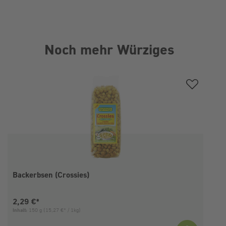
Noch mehr Würziges
Produktgalerie überspringen
Backerbsen (Crossies)
Aktueller Preis:
2,29 €*
Inhalt:
150 g
(15,27 €* / 1kg)
I