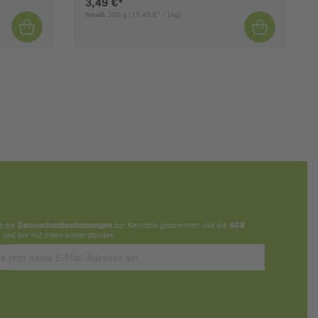
Aktueller Preis:
3,49 €*
Inhalt:
200 g
(17,45 €* / 1kg)
e die
Datenschutzbestimmungen
zur Kenntnis genommen und die
AGB
 und bin mit ihnen einverstanden.
bbonieren des Newsletters, bitte E-Mail Adresse eintragen.