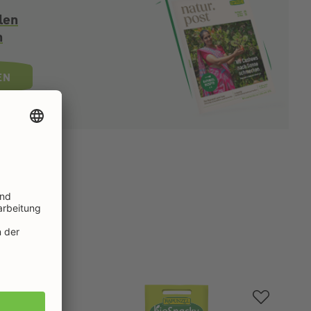
len
n
EN