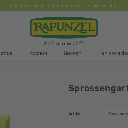
In Deutschland ab 65 € Warenwert versandkostenfrei
affee
Kochen
Backen
Für Zwisch
Sprossengart
Artikel
Produktvarianten (Bundle-Ausw