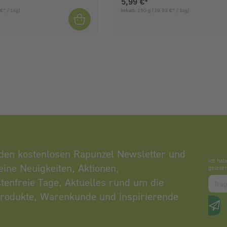
is:
Aktueller Preis:
5,99 €*
€* / 1kg)
Inhalt:
150 g
(39,93 €* / 1kg)
den kostenlosen Rapunzel Newsletter und
Ich hab
eine Neuigkeiten, Aktionen,
gelesen
Zum a
tenfreie Tage, Aktuelles rund um die
rodukte, Warenkunde und inspirierende