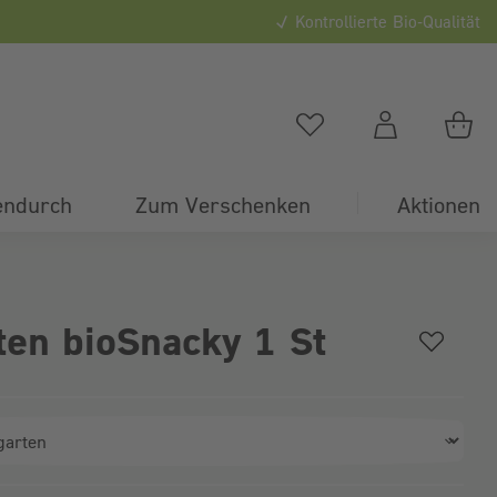
Kontrollierte Bio-Qualität
0
Du hast
0
Artikel auf
Du
endurch
Zum Verschenken
Aktionen
en bioSnacky 1 St
ahl)