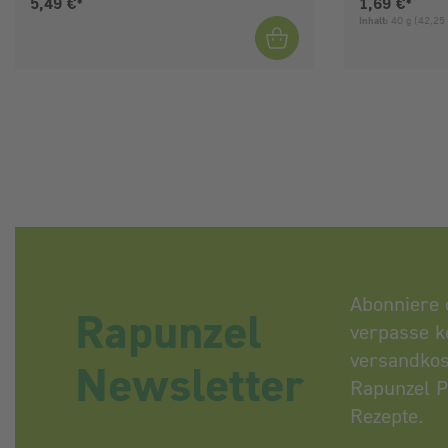
Aktueller Preis:
Aktueller Pre
5,49 €*
1,69 €*
Inhalt:
40 g
(42,25 
Abonniere 
Rapunzel
verpasse k
versandkos
Newsletter
Rapunzel P
Rezepte.