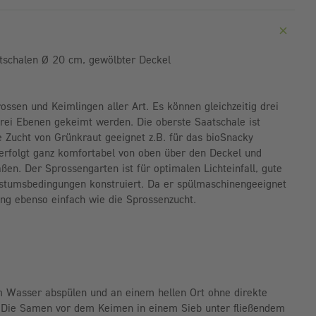
atschalen Ø 20 cm, gewölbter Deckel
ossen und Keimlingen aller Art. Es können gleichzeitig drei
rei Ebenen gekeimt werden. Die oberste Saatschale ist
e Zucht von Grünkraut geeignet z.B. für das bioSnacky
rfolgt ganz komfortabel von oben über den Deckel und
ßen. Der Sprossengarten ist für optimalen Lichteinfall, gute
hstumsbedingungen konstruiert. Da er spülmaschinengeeignet
gung ebenso einfach wie die Sprossenzucht.
 Wasser abspülen und an einem hellen Ort ohne direkte
. Die Samen vor dem Keimen in einem Sieb unter fließendem