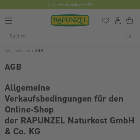
Mindestbestellwert 25 €
0
Du hast
0
Art
Du
Informationen
AGB
AGB
Allgemeine
Verkaufsbedingungen für den
Online-Shop
der RAPUNZEL Naturkost GmbH
& Co. KG