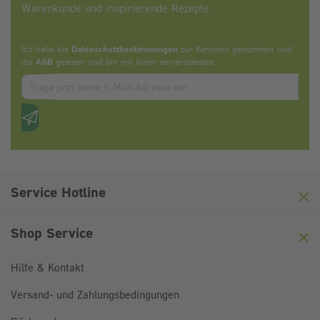
Warenkunde und inspirierende Rezepte.
Ich habe die
Datenschutzbestimmungen
zur Kenntnis genommen und
die
AGB
gelesen und bin mit ihnen einverstanden.
Zum abbonieren des Newsletters, bitte E-Mail Adresse eintrag
Anti-Roboter-Verifizierung
Hier klicken
Friendly
Captcha ⇗
Service Hotline
Shop Service
Hilfe & Kontakt
Versand- und Zahlungsbedingungen