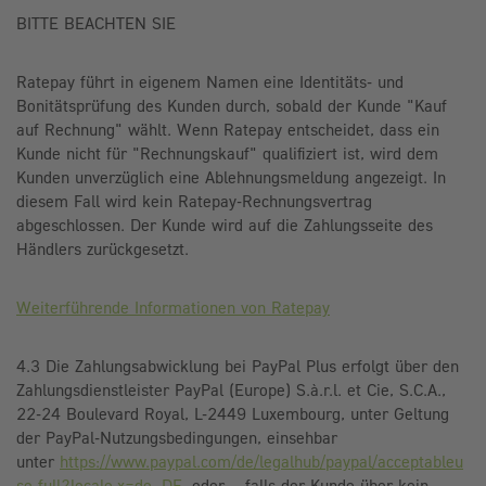
BITTE BEACHTEN SIE
Ratepay führt in eigenem Namen eine Identitäts- und
Bonitätsprüfung des Kunden durch, sobald der Kunde "Kauf
auf Rechnung" wählt. Wenn Ratepay entscheidet, dass ein
Kunde nicht für "Rechnungskauf" qualifiziert ist, wird dem
Kunden unverzüglich eine Ablehnungsmeldung angezeigt. In
diesem Fall wird kein Ratepay-Rechnungsvertrag
abgeschlossen. Der Kunde wird auf die Zahlungsseite des
Händlers zurückgesetzt.
Weiterführende Informationen von Ratepay
4.3 Die Zahlungsabwicklung bei PayPal Plus erfolgt über den
Zahlungsdienstleister PayPal (Europe) S.à.r.l. et Cie, S.C.A.,
22-24 Boulevard Royal, L-2449 Luxembourg, unter Geltung
der PayPal-Nutzungsbedingungen, einsehbar
unter
https://www.paypal.com/de/legalhub/paypal/acceptableu
se-full?locale.x=de_DE
, oder – falls der Kunde über kein