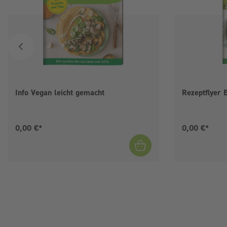
Info Vegan leicht gemacht
Rezeptflyer 
Aktueller Preis:
Aktueller Pre
0,00 €*
0,00 €*