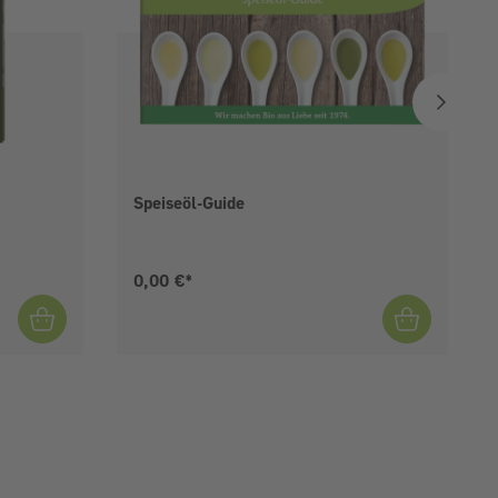
Speiseöl-Guide
Aktueller Preis:
0,00 €*