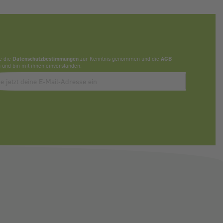
e die
Datenschutzbestimmungen
zur Kenntnis genommen und die
AGB
 und bin mit ihnen einverstanden.
bbonieren des Newsletters, bitte E-Mail Adresse eintragen.
Anti-Roboter-Verifizierung
Hier klicken
Friendly
Captcha ⇗