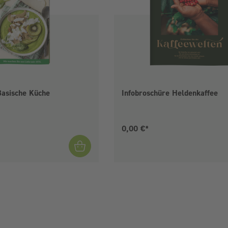
Basische Küche
Infobroschüre Heldenkaffee
is:
Aktueller Preis:
0,00 €*